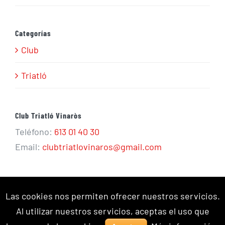
Categorías
Club
Triatló
Club Triatló Vinaròs
Teléfono:
613 01 40 30
Email:
clubtriatlovinaros@gmail.com
Las cookies nos permiten ofrecer nuestros servicios.
Al utilizar nuestros servicios, aceptas el uso que
© Copyright 2018 -
2026 | All Rights Reserved