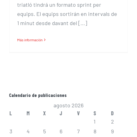
triatló tindrá un formato sprint per
equips. El equips sortirán en intervals de
1 minut desde davant del [...]
Más información
Calendario de publicaciones
agosto 2026
L
M
X
J
V
S
D
1
2
3
4
5
6
7
8
9